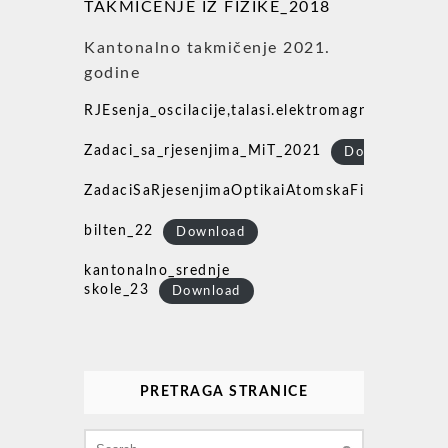
TAKMIČENJE IZ FIZIKE_2018
Kantonalno takmičenje 2021.
godine
RJEsenja_oscilacije,talasi.elektromagnetizam
Zadaci_sa_rjesenjima_MiT_2021
Download
ZadaciSaRjesenjimaOptikaiAtomskaFizika
Dow
bilten_22
Download
kantonalno_srednje
skole_23
Download
PRETRAGA STRANICE
Search