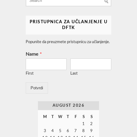
for:
PRISTUPNICA ZA UČLANJENJE U
DFTK
Popunite da preuzmete pristupnicu za učlanjenje.
Name
*
First
Last
Potvrdi
AUGUST 2026
M
T
W
T
F
S
S
1
2
3
4
5
6
7
8
9