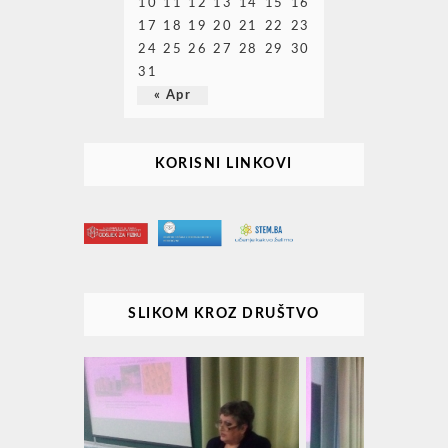
10
11
12
13
14
15
16
17
18
19
20
21
22
23
24
25
26
27
28
29
30
31
« Apr
KORISNI LINKOVI
SLIKOM KROZ DRUŠTVO