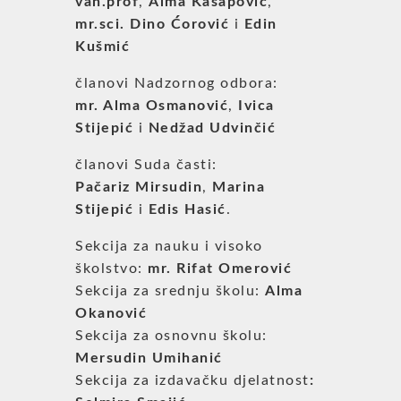
van.prof
,
Alma Kasapović
,
mr.sci. Dino Ćorović
i
Edin
Kušmić
članovi Nadzornog odbora:
mr. Alma Osmanović
,
Ivica
Stijepić
i
Nedžad Udvinčić
članovi Suda časti:
Pačariz Mirsudin
,
Marina
Stijepić
i
Edis Hasić
.
Sekcija za nauku i visoko
školstvo:
mr. Rifat Omerović
Sekcija za srednju školu:
Alma
Okanović
Sekcija za osnovnu školu:
Mersudin Umihanić
Sekcija za izdavačku djelatnost
: