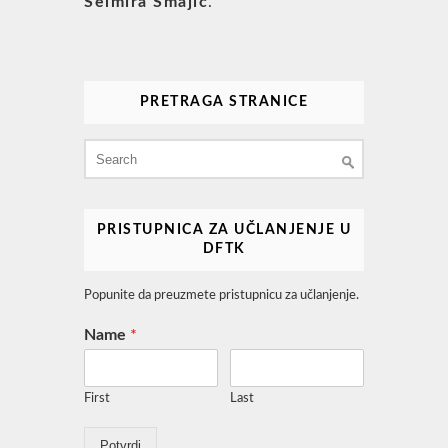
Selmira Smajić
.
PRETRAGA STRANICE
Search
for:
PRISTUPNICA ZA UČLANJENJE U
DFTK
Popunite da preuzmete pristupnicu za učlanjenje.
Name
*
First
Last
Potvrdi