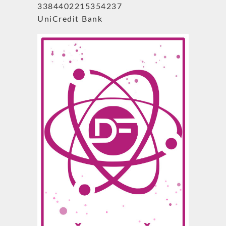
3384402215354237
UniCredit Bank