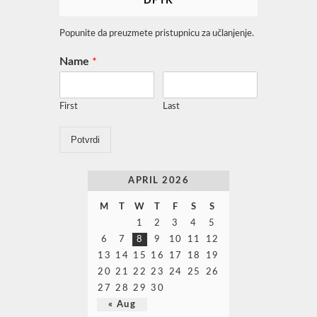
DFTK
Popunite da preuzmete pristupnicu za učlanjenje.
Name
*
First
Last
Potvrdi
APRIL 2026
M
T
W
T
F
S
S
1
2
3
4
5
6
7
8
9
10
11
12
13
14
15
16
17
18
19
20
21
22
23
24
25
26
27
28
29
30
« Aug