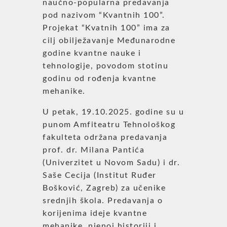
naučno-popularna predavanja
pod nazivom “Kvantnih 100”.
Projekat “Kvatnih 100” ima za
cilj obilježavanje Međunarodne
godine kvantne nauke i
tehnologije, povodom stotinu
godinu od rođenja kvantne
mehanike.
U petak, 19.10.2025. godine su u
punom Amfiteatru Tehnološkog
fakulteta održana predavanja
prof. dr. Milana Pantića
(Univerzitet u Novom Sadu) i dr.
Saše Cecija (Institut Ruđer
Bošković, Zagreb) za učenike
srednjih škola. Predavanja o
korijenima ideje kvantne
mehanike, njenoj historiji i