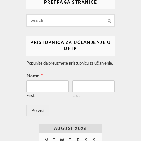
PRETRAGA STRANICE
Search
for:
PRISTUPNICA ZA UČLANJENJE U
DFTK
Popunite da preuzmete pristupnicu za učlanjenje.
Name
*
First
Last
Potvrdi
AUGUST 2026
M
T
W
T
F
S
S