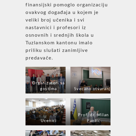
finansijski pomoglo organizaciju
ovakvog događaja u kojem je
veliki broj učenika i svi
nastavnici i profesori iz
osnovnih i srednjih škola u
Tuzlanskom kantonu imalo
priliku slušati zanimljive
predavače.
Organizatori sa
gostima
Svecano otvaranje
Prof. dr. Milan
Ucenici
Pantic