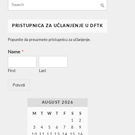
Search
for:
PRISTUPNICA ZA UČLANJENJE U DFTK
Popunite da preuzmete pristupnicu za učlanjenje.
Name
*
First
Last
Potvrdi
AUGUST 2026
M
T
W
T
F
S
S
1
2
3
4
5
6
7
8
9
10
11
12
13
14
15
16