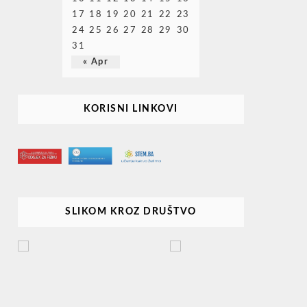
17
18
19
20
21
22
23
24
25
26
27
28
29
30
31
« Apr
KORISNI LINKOVI
SLIKOM KROZ DRUŠTVO