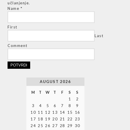
učlanjenje.
Name
*
First
Last
Comment
POTVRDI
AUGUST 2026
M
T
W
T
F
S
S
1
2
3
4
5
6
7
8
9
10
11
12
13
14
15
16
17
18
19
20
21
22
23
24
25
26
27
28
29
30